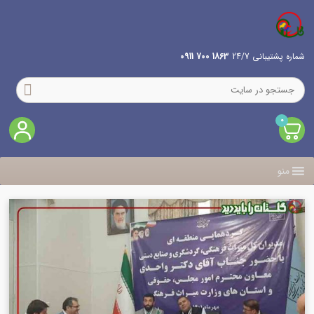
شماره پشتیبانی 24/7
1863 700 0911
0
منو