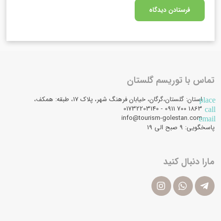
تماس با توریسم گلستان
استان: گلستان،گرگان، خیابان فرهنگ شهر، پلاک 17، طبقه: همکف،
place
1863 700 0911 - 01732203140
call
info@tourism-golestan.com
email
پاسخگویی: ۹ صبح الی 19
مارا دنبال کنید