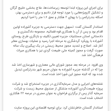
برای اجرای این پروژه ابتدا توسعه زیرساخت‌ها، علاج بخشی خلیج گرگان
و تشکیل کارویژه‌هایی را مورد توجه قرار دادیم و برای دسترسی بهتر،
اسکله بندرترکمن را با پهنای 2 هکتار و عمق 1.6 متر را احیا کردیم.
استاندار گلستان گفت: تسهیل جهت دسترسی به جزیره آشوراده اولین
اقدام بود و پس از آن با همکاری قوه قضائیه، مجموعه دادگستری و
دادستانی استان مستثنیات جزیره تعیین تکلیف و بازنگری طرح روستای
آشوراده با رویکرد گردشگری به مرحله اجرا رسید و عملیات بهسازی معابر
آغاز شد. اصلاح و تمدید مجوز محیط زیستی در یک پیگیری یک ساله
صورت گرفت و مجوز کمیته ملی طبیعت گردی نیز با همکاری میراث
فرهنگی اخذ شد.
وی افزود: در مرحله بعد مجوز شورای عالی معماری و شهرسازی اخذ شد
چرا که در گذشته جزیره آشوراده به عنوان حریم شهر بندرترکمن تبدیل
شده بود که البته مجوز این شورا اخذ شده است.
نقشه‌های اجرایی و مدل سرمایه‌گذاری در جزیره استخراج شد و شرکت
پروژه طبیعت‌‌گردی آشوراده متشکل از صندوق محیط زیست و شرکت
سرمایه گذار پس از برگزاری فراخوان به عنوان مجری در عرصه 22 هکتاری
انتخاب شده است.
استاندار گلستان خاطرنشان کرد: برای توجیه اقتصادی این پروژه سایت