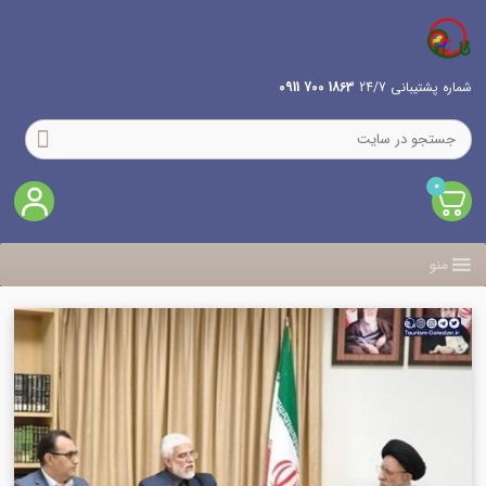
شماره پشتیبانی 24/7
1863 700 0911
0
منو