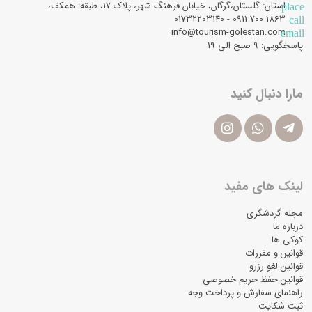
استان: گلستان،گرگان، خیابان فرهنگ شهر، پلاک 17، طبقه: همکف،
place
1863 700 0911 - 01732203140
call
info@tourism-golestan.com
email
پاسخگویی: ۹ صبح الی 19
مارا دنبال کنید
لینک های مفید
مجله گردشگری
درباره ما
کوکی ها
قوانین و مقررات
قوانین لغو رزرو
قوانین حفظ حریم خصوصی
راهنمای سفارش و پرداخت وجه
ثبت شکایت