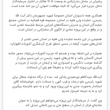
پشیبان در ساحل بندرترکمن به وسعت 71.5 هکتار در اختیار سرمایه‌گذار
داخل جزیره قرار می‌گیرد که البته موافقت اصولی آن نیز اخذ شده است.
همکاری همه دلسوزان استان خصوصاً شهید جمهورمان دکتر آیت الله
رئیسی، نماینده ولی فقیه در استان، مجموعه قوه قضائیه در استان، مجمع
نمایندگان استان و مدیران دستگاه‌های اجرایی مرتبط شایسته تقدیر است
و در واقع در این پروژه نمادی از الگوی کار مشارکتی در استان است.‌
همچنین در این جلسه نماینده ولی فقیه در استان ضمن تقدیر از
تلاش‌های صورت گرفته در مسیر تحقق طرح گردشگری آشوراده اظهارکرد:
همواره بر این اعتقاد بوده و هستم که جزیره آشوراده می‌تواند محور جاذبه
استان گلستان باشد و تلاش‌های شهید رئیسی در این مسیر بیش از
گذشته موجب دلگرمی و امیدواری شد و ایشان در بازدید از جزیره بر
پیگیری این پروژه تاکید کردند و حقیقتاً هم پای آن ایستادند.
آیت‌الله سیدکاظم نورمفیدی یادآور شد: بنده از درگاه خداوند متعال برای
شهید رئیسی علو درجات و قرب الهی را مسالت دارم. خوشبختانه آقای
استاندار به‌صورت جدی به این پروژه ورود کرد و به نحو شایسته پیگیری
کرد و ما به نتیجه امیدوار شدیم.
وی گفت: از سرمایه‌گذار این پروژه می‌خواهم این پروژه را به عنوان
جاذبه‌ای فراتر از استان در سطح ملی و بین المللی تبدیل کند.