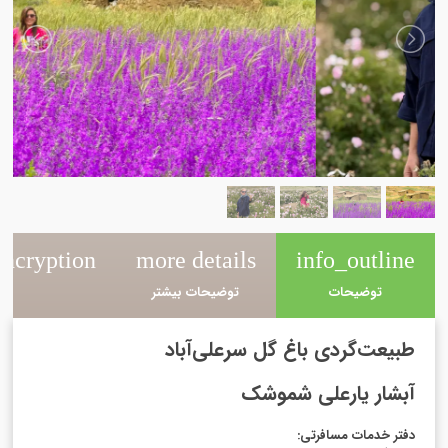
ncryption
more details
info_outline
توضیحات
توضیحات بیشتر
رزر
طبیعت‌گردی باغ گل سرعلی‌آباد
آبشار یارعلی شموشک
دفتر خدمات مسافرتی
: