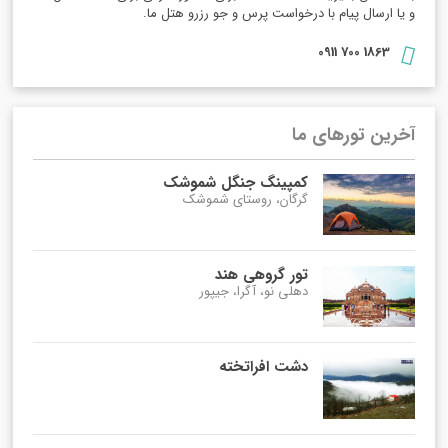
و یا ارسال پیام با درخواست پرس و جو رزرو هتل ما.
1863 700 0911
آخرین تورهای ما
کمپینگ جنگل شموشک
گرگان، روستای شموشک
تور گروهی هند
دهلی نو، آگرا، جیپور
دشت افراتخته