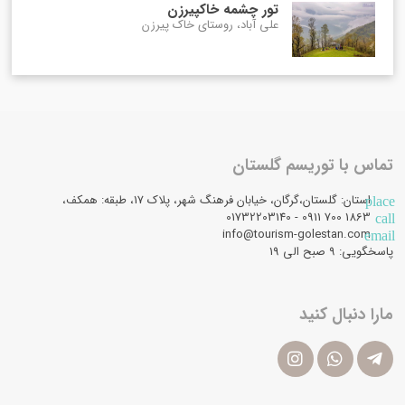
تور چشمه خاکپیرزن
علی آباد، روستای خاک پیرزن
تماس با توریسم گلستان
استان: گلستان،گرگان، خیابان فرهنگ شهر، پلاک 17، طبقه: همکف،
place
1863 700 0911 - 01732203140
call
info@tourism-golestan.com
email
پاسخگویی: ۹ صبح الی 19
مارا دنبال کنید