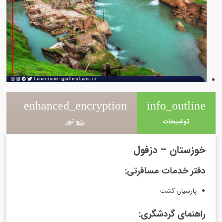
e
enhanced_encryption
info_outline
توضیحات
رزرو تور
خوزستان – دزفول
دفتر خدمات مسافرتی:
پارسیان گشت
راهنمای گردشگری: