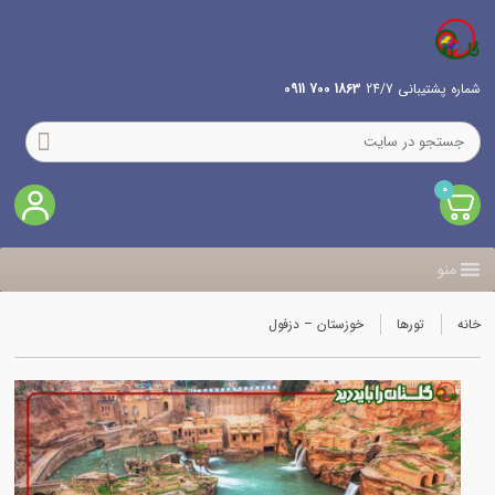
شماره پشتیبانی 24/7
1863 700 0911
0
منو
خانه
تورها
خوزستان – دزفول