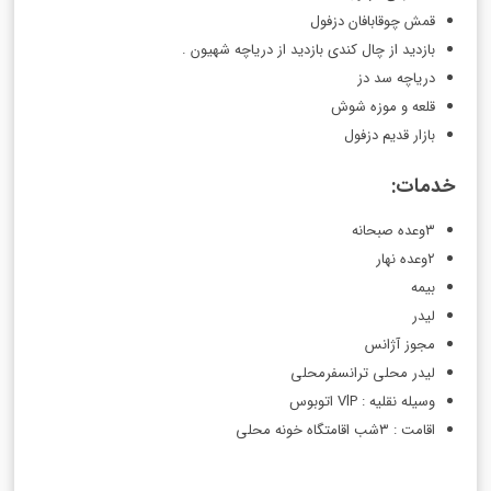
قمش چوقابافان دزفول
بازدید از چال کندی بازدید از دریاچه شهیون .
دریاچه سد دز
قلعه و موزه شوش
بازار قدیم دزفول
خدمات:
۳وعده صبحانه
۲وعده نهار
بیمه‌ ‌
لیدر
مجوز آژانس
لیدر محلی ترانسفرمحلی
وسیله نقلیه : VlP اتوبوس
اقامت : ۳شب اقامتگاه خونه محلی