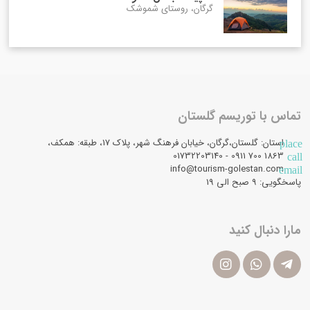
گرگان، روستای شموشک
تماس با توریسم گلستان
استان: گلستان،گرگان، خیابان فرهنگ شهر، پلاک 17، طبقه: همکف،
place
1863 700 0911 - 01732203140
call
info@tourism-golestan.com
email
پاسخگویی: ۹ صبح الی 19
مارا دنبال کنید