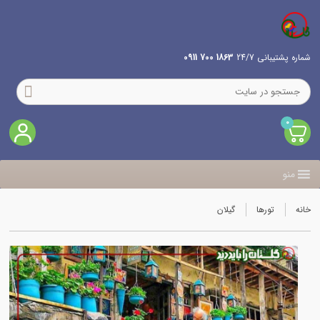
شماره پشتیبانی 24/7
1863 700 0911
0
منو
خانه
تورها
گیلان