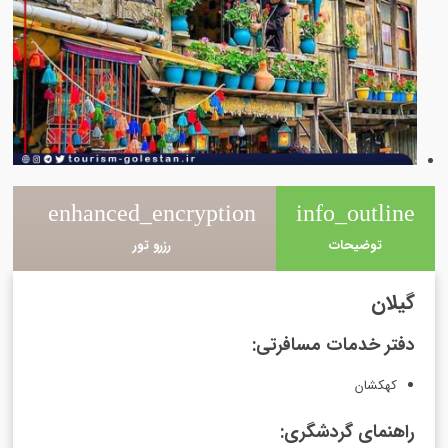
e
enhanced_encryption
info_outline
توضیحات
رزرو تور
گیلان
دفتر خدمات مسافرتی:
کهکشان
راهنمای گردشگری: