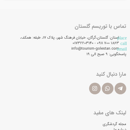
تماس با توریسم گلستان
استان: گلستان،گرگان، خیابان فرهنگ شهر، پلاک 17، طبقه: همکف،
place
1863 700 0911 - 01732203140
call
info@tourism-golestan.com
email
پاسخگویی: ۹ صبح الی 19
مارا دنبال کنید
لینک های مفید
مجله گردشگری
درباره ما