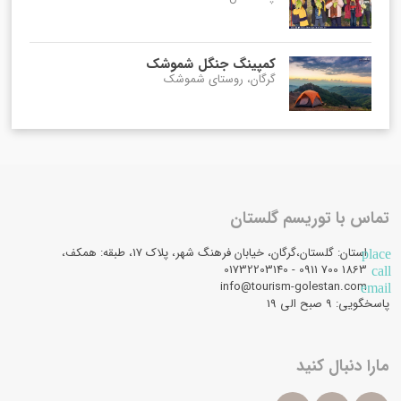
کمپینگ جنگل شموشک
گرگان، روستای شموشک
تماس با توریسم گلستان
استان: گلستان،گرگان، خیابان فرهنگ شهر، پلاک 17، طبقه: همکف،
place
1863 700 0911 - 01732203140
call
info@tourism-golestan.com
email
پاسخگویی: ۹ صبح الی 19
مارا دنبال کنید