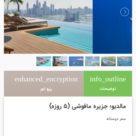
e
enhanced_encryption
info_outline
توضیحات
رزرو تور
مالدیو؛ جزیره مافوشی (۵ روزه)
سفر دوستانه