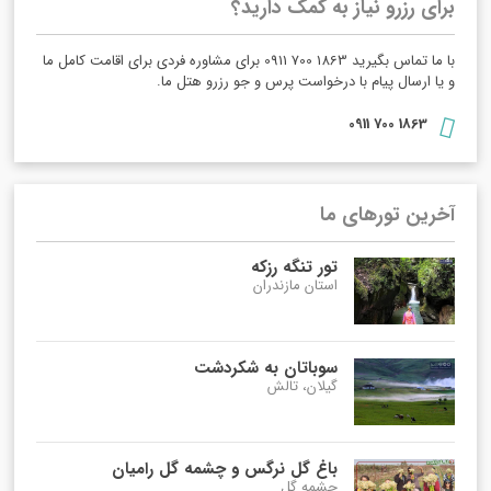
برای رزرو نیاز به کمک دارید؟
با ما تماس بگیرید 1863 700 0911 برای مشاوره فردی برای اقامت کامل ما
و یا ارسال پیام با درخواست پرس و جو رزرو هتل ما.
1863 700 0911
آخرین تورهای ما
تور تنگه رزکه
استان مازندران
سوباتان به شکردشت
گیلان، تالش
باغ گل نرگس و چشمه گل رامیان
چشمه گل