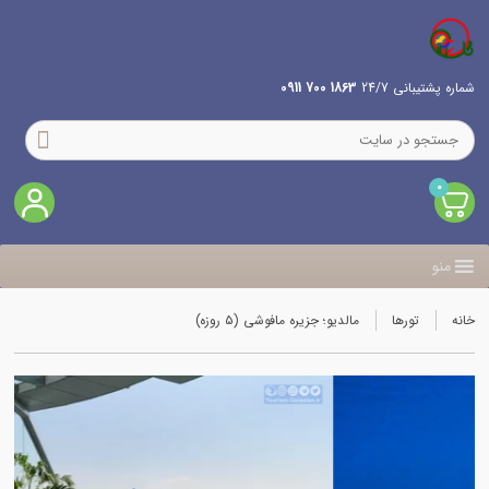
شماره پشتیبانی 24/7
1863 700 0911
0
منو
خانه
تورها
مالدیو؛ جزیره مافوشی (۵ روزه)