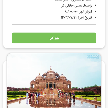
راهنما: یحیی جلالی فر
ارزش تور: 8.900.000
تاریخ اجرا: 1403/07/21
رزرو کن