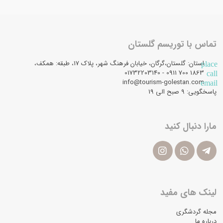
تماس با توریسم گلستان
استان: گلستان،گرگان، خیابان فرهنگ شهر، پلاک 17، طبقه: همکف،
place
1863 700 0911 - 01732203140
call
info@tourism-golestan.com
email
پاسخگویی: ۹ صبح الی 19
مارا دنبال کنید
لینک های مفید
مجله گردشگری
درباره ما