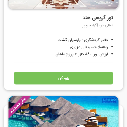
تور گروهی هند
دهلی نو، آگرا، جیپور
دفتر گردشگری : پارسیان گشت
راهنما: حسینعلی عزیزی
ارزش تور: 880 دلار + پرواز ماهان
رزرو کن
سفر دوستانه