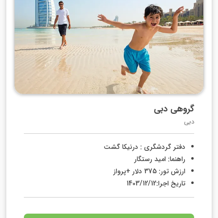
گروهی دبی
دبی
دفتر گردشگری : درنیکا گشت
راهنما: امید رستگار
ارزش تور: 375 دلار +پرواز
تاریخ اجرا:1403/12/12