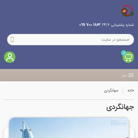
شماره پشتیبانی 24/7
1863 700 0911
0
منو
خانه
جهانگردی
جهانگردی