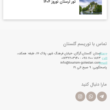
تور لرستان نوروز ۱۴۰۴
تماس با توریسم گلستان
استان: گلستان،گرگان، خیابان فرهنگ شهر، پلاک 17، طبقه: همکف،
place
1863 700 0911 - 01732203140
call
info@tourism-golestan.com
email
پاسخگویی: ۹ صبح الی 19
مارا دنبال کنید