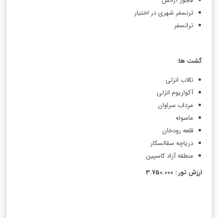
مجوز آژانس
ترنسفر شهری در اختیار
ترانسفر
گشت ها
:
تالاب انزلی
آکواریوم انزلی
مرداب سراوان
ماسوله
قلعه رودخان
دریاچه سقالسکار
منطقه آزاد کاسپین
ارزش تور : 3.750.000