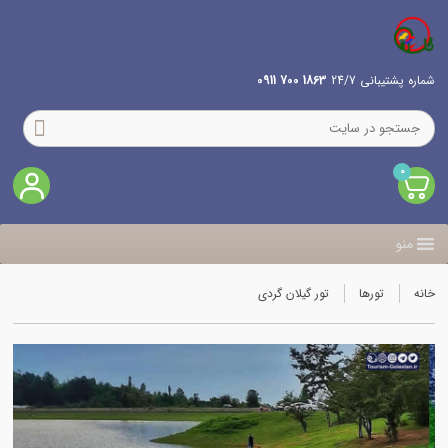
شماره پشتیبانی 24/7
1863 700 0911
0
منو
خانه
تورها
تور گیلان گردی