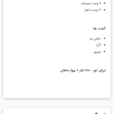
7 وعده صبحانه
3 وعده ناهار
گشت ها
:
دهلی نو
آگرا
جیپور
ارزش تور : 880 دلار + پرواز ماهان