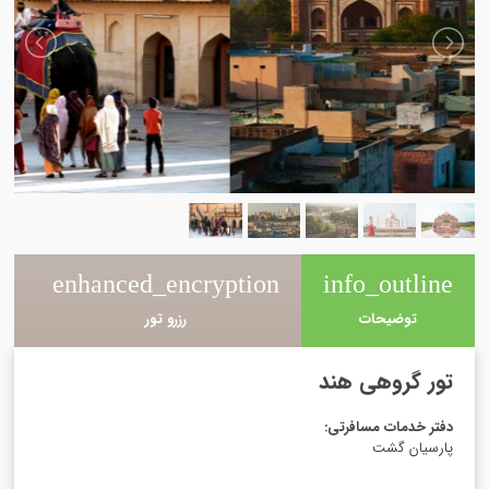
e
enhanced_encryption
info_outline
توضیحات
رزرو تور
تور گروهی هند
دفتر خدمات مسافرتی
:
پارسیان گشت