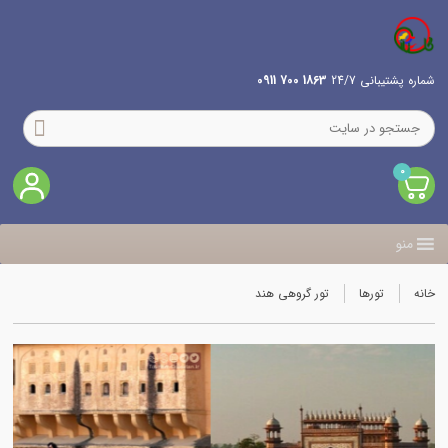
شماره پشتیبانی 24/7
1863 700 0911
0
منو
خانه
تورها
تور گروهی هند