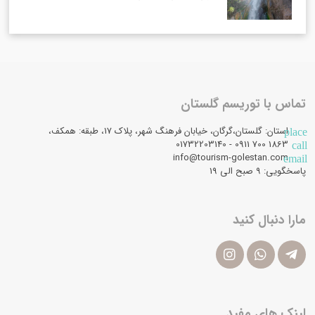
تماس با توریسم گلستان
استان: گلستان،گرگان، خیابان فرهنگ شهر، پلاک 17، طبقه: همکف،
place
1863 700 0911 - 01732203140
call
info@tourism-golestan.com
email
پاسخگویی: ۹ صبح الی 19
مارا دنبال کنید
لینک های مفید