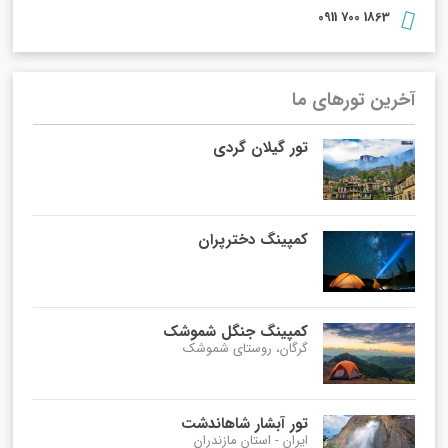
1863 700 0911
آخرین تورهای ما
تور گیلان گردی
کمپینگ دخترپران
کمپینگ جنگل شموشک
گرگان، روستای شموشک
تور آبشار شاهاندشت
ایران - استان مازندران