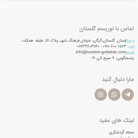
تماس با توریسم گلستان
استان: گلستان،گرگان، خیابان فرهنگ شهر، پلاک 17، طبقه: همکف،
place
1863 700 0911 - 01732203140
call
info@tourism-golestan.com
email
پاسخگویی: ۹ صبح الی 19
مارا دنبال کنید
لینک های مفید
مجله گردشگری