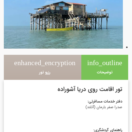
e
enhanced_encryption
info_outline
توضیحات
رزرو تور
تور اقامت روی دریا آشوراده
دفتر خدمات مسافرتی
:
صدرا صفر بارمان (آتلند)
راهنمای گردشگری
: