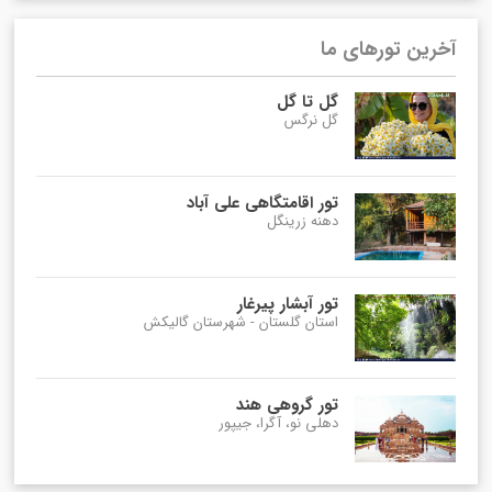
آخرین تورهای ما
گل تا گل
گل نرگس
تور اقامتگاهی علی آباد
دهنه زرینگل
تور آبشار پیرغار
استان گلستان - شهرستان گالیکش
تور گروهی هند
دهلی نو، آگرا، جیپور