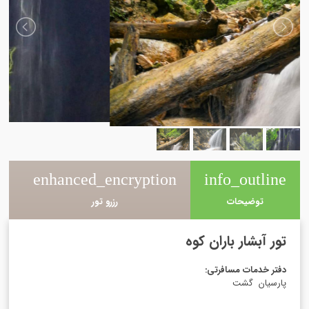
e
enhanced_encryption
info_outline
توضیحات
رزرو تور
تور آبشار باران کوه
دفتر خدمات مسافرتی
:
پارسیان گشت