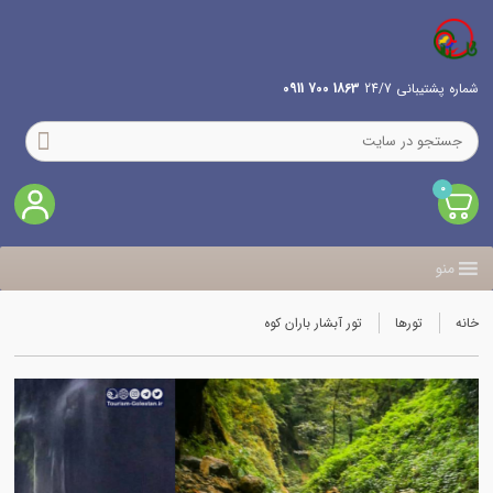
شماره پشتیبانی 24/7
1863 700 0911
0
منو
خانه
تورها
تور آبشار باران کوه