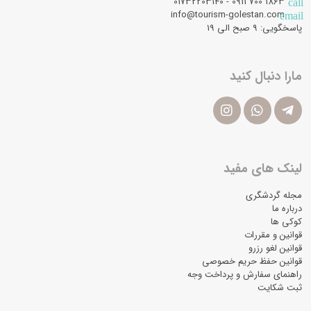
1863 700 0911 - 01732203140
call
info@tourism-golestan.com
email
پاسخگویی: ۹ صبح الی 19
مارا دنبال کنید
لینک های مفید
مجله گردشگری
درباره ما
کوکی ها
قوانین و مقررات
قوانین لغو رزرو
قوانین حفظ حریم خصوصی
راهنمای سفارش و پرداخت وجه
ثبت شکایت