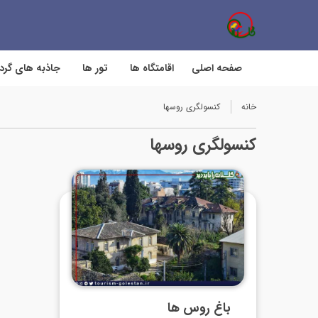
صفحه اصلی
اقامتگاه ها
تور ها
جاذبه های گر
خانه
کنسولگری روسها
کنسولگری روسها
باغ روس ها