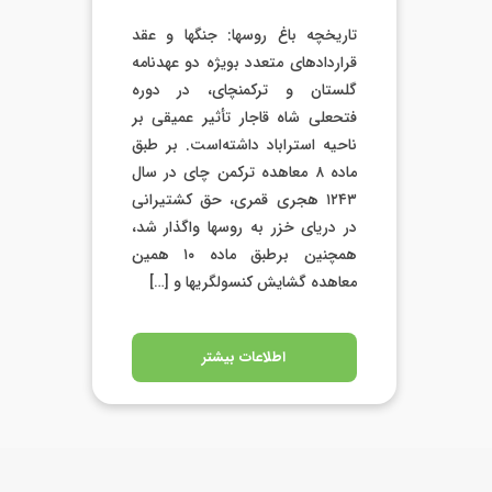
تاریخچه باغ روسها: جنگها و عقد
قراردادهای متعدد بویژه دو عهدنامه
گلستان و ترکمنچای، در دوره
فتحعلی شاه قاجار تأثیر عمیقی بر
ناحیه استراباد داشته‌است. بر طبق
ماده ۸ معاهده ترکمن چای در سال
۱۲۴۳ هجری قمری، حق کشتیرانی
در دریای خزر به روسها واگذار شد،
همچنین برطبق ماده ۱۰ همین
معاهده گشایش کنسولگریها و […]
اطلاعات بیشتر