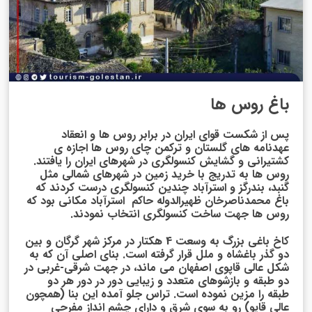
باغ روس ها
پس از شکست قوای ایران در برابر روس ها و انعقاد
عهدنامه های گلستان و ترکمن چای روس ها اجازه ی
کشتیرانی و گشایش کنسولگری در شهرهای ایران را یافتند.
روس ها به تدریج با خرید زمین در شهرهای شمالی مثل
گنبد، بندرگز و استرآباد چندین کنسولگری درست کردند که
باغ محمدناصرخان ظهیرالدوله حاکم استرآباد مکانی بود که
روس ها جهت ساخت کنسولگری انتخاب نمودند.
کاخ باغی بزرگ به وسعت 4 هکتار در مرکز شهر گرگان و بین
دو گذر باغشاه و ملل قرار گرفته است. بنای اصلی آن که به
شکل عالی قاپوی اصفهان می ماند، در جهت شرقی-غربی در
دو طبقه و بازشوهای متعدد و زیبایی دور در دور هر دو
طبقه را مزین نموده است. تراس جلو آمده این بنا (همچون
عالی قاپو) رو به سوی شرق و دارای چشم انداز مفرحی