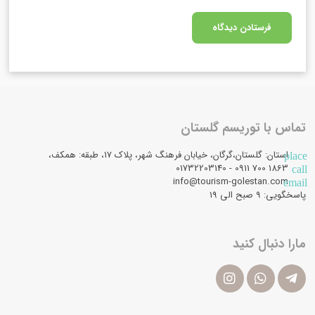
تماس با توریسم گلستان
استان: گلستان،گرگان، خیابان فرهنگ شهر، پلاک 17، طبقه: همکف،
place
1863 700 0911 - 01732203140
call
info@tourism-golestan.com
email
پاسخگویی: ۹ صبح الی 19
مارا دنبال کنید