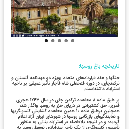
Next
Previo
us
تاریخچه باغ روسها:
جنگها و عقد قراردادهای متعدد بویژه دو عهدنامه گلستان و
ترکمنچای، در دوره فتحعلی شاه قاجار تأثیر عمیقی بر ناحیه
استراباد داشته‌است.
بر طبق ماده ۸ معاهده ترکمن چای در سال ۱۲۴۳ هجری
قمری، حق کشتیرانی در دریای خزر به روسها واگذار شد،
همچنین برطبق ماده ۱۰ همین معاهده گشایش کنسولگریها
و نمایندگیهای بازرگانی روسها در شهرهای ایران آزاد اعلام
گردید؛ و در نتیجه بلافاصله در استراباد بنائی به منظور
تأسیس کنسولگری از یک تاجر استرابادی توسط روسها به