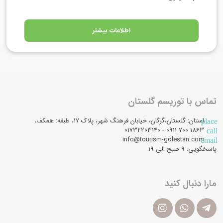
اطلاعات بیشتر
تماس با توریسم گلستان
استان: گلستان،گرگان، خیابان فرهنگ شهر، پلاک 17، طبقه: همکف،
place
1863 700 0911 - 01732203140
call
info@tourism-golestan.com
email
پاسخگویی: ۹ صبح الی 19
مارا دنبال کنید