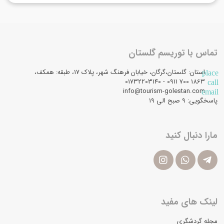
تماس با توریسم گلستان
استان: گلستان،گرگان، خیابان فرهنگ شهر، پلاک 17، طبقه: همکف،
place
1863 700 0911 - 01732203140
call
info@tourism-golestan.com
email
پاسخگویی: ۹ صبح الی 19
مارا دنبال کنید
لینک های مفید
مجله گردشگری