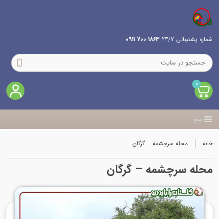
شماره پشتیبانی 24/7
1863 700 0911
0
منو
خانه
محله سرچشمه – گرگان
محله سرچشمه – گرگان