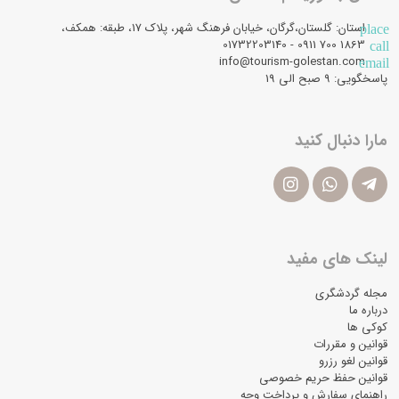
استان: گلستان،گرگان، خیابان فرهنگ شهر، پلاک 17، طبقه: همکف،
place
1863 700 0911 - 01732203140
call
info@tourism-golestan.com
email
پاسخگویی: ۹ صبح الی 19
مارا دنبال کنید
لینک های مفید
مجله گردشگری
درباره ما
کوکی ها
قوانین و مقررات
قوانین لغو رزرو
قوانین حفظ حریم خصوصی
راهنمای سفارش و پرداخت وجه