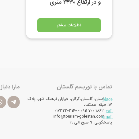
و در ارتفاع ۲۴۳۰ متری
اطلاعات بیشتر
تماس با توریسم گلستان
مارا دنبال
استان: گلستان،گرگان، خیابان فرهنگ شهر، پلاک
place
17، طبقه: همکف،
1863 700 0911 - 01732203140
call
info@tourism-golestan.com
email
پاسخگویی: ۹ صبح الی 19