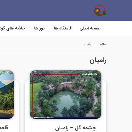
صفحه اصلی
اقامتگاه ها
تور ها
جاذبه های گر
خانه
رامیان
رامیان
چشمه گل – رامیان
قلعه