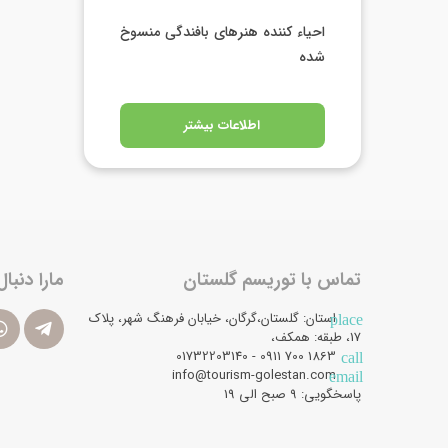
احیاء کننده هنرهای بافندگی منسوخ
شده
اطلاعات بیشتر
تماس با توریسم گلستان
مارا دنبال
استان: گلستان،گرگان، خیابان فرهنگ شهر، پلاک
place
17، طبقه: همکف،
1863 700 0911 - 01732203140
call
info@tourism-golestan.com
email
پاسخگویی: ۹ صبح الی 19