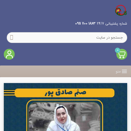
شماره پشتیبانی 24/7
1863 700 0911
0
منو