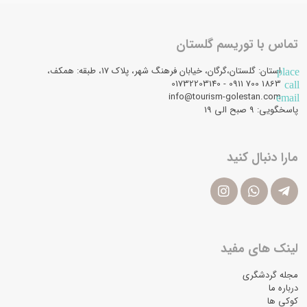
تماس با توریسم گلستان
استان: گلستان،گرگان، خیابان فرهنگ شهر، پلاک 17، طبقه: همکف،
place
1863 700 0911 - 01732203140
call
info@tourism-golestan.com
email
پاسخگویی: ۹ صبح الی 19
مارا دنبال کنید
لینک های مفید
مجله گردشگری
درباره ما
کوکی ها