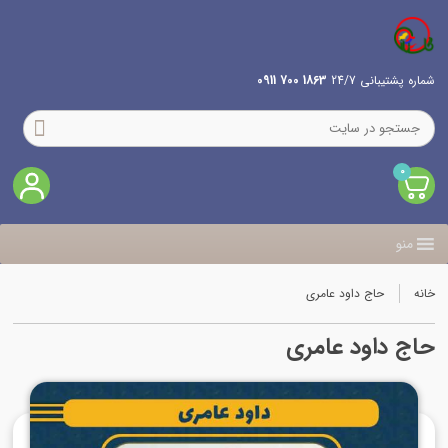
شماره پشتیبانی 24/7
1863 700 0911
0
منو
خانه
حاج داود عامری
حاج داود عامری