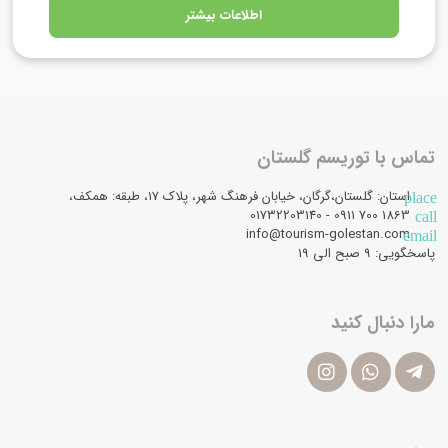
اطلاعات بیشتر
تماس با توریسم گلستان
استان: گلستان،گرگان، خیابان فرهنگ شهر، پلاک 17، طبقه: همکف،
place
1863 700 0911 - 01732203140
call
info@tourism-golestan.com
email
پاسخگویی: ۹ صبح الی 19
مارا دنبال کنید