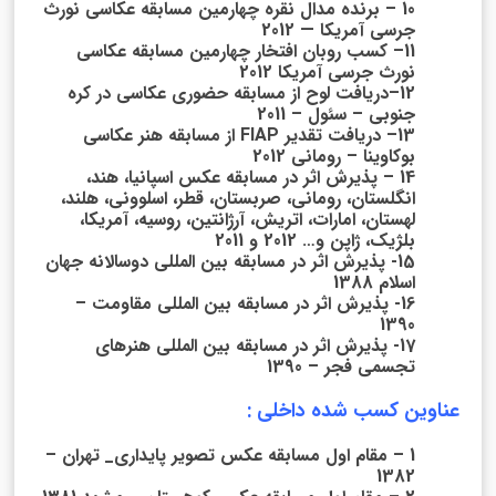
10 – برنده مدال نقره چهارمین مسابقه عکاسی نورث
جرسی آمریکا — 2012
11– کسب روبان افتخار چهارمین مسابقه عکاسی
نورث جرسی آمریکا 2012
12–دریافت لوح از مسابقه حضوری عکاسی در کره
جنوبی – سئول – 2011
13– دریافت تقدیر FIAP از مسابقه هنر عکاسی
بوکاوینا – رومانی 2012
14 – پذیرش اثر در مسابقه عکس اسپانیا، هند،
انگلستان، رومانی، صربستان، قطر، اسلوونی، هلند،
لهستان، امارات، اتریش، آرژانتین، روسیه، آمریکا،
بلژیک، ژاپن و… 2012 و 2011
15- پذیرش اثر در مسابقه بین المللی دوسالانه جهان
اسلام 1388
16- پذیرش اثر در مسابقه بین المللی مقاومت –
1390
17- پذیرش اثر در مسابقه بین المللی هنرهای
تجسمی فجر – 1390
عناوین کسب شده داخلی :
1 – مقام اول مسابقه عکس تصویر پایداری_ تهران –
1382