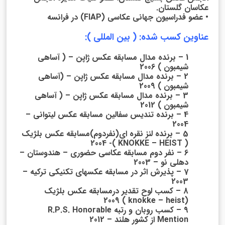
عکاسان گلستان.
• عضو فدراسیون جهانی عکاسی (FIAP) در فرانسه
عناوین کسب شده: ( بین المللی ):
1 – برنده مدال مسابقه عکس ژاپن – ( آساهی
شیمبون ) 2006
2 – برنده مدال مسابقه عکس ژاپن – (آساهی
شیمبون ) 2009
3 – برنده مدال مسابقه عکس ژاپن – ( آساهی
شیمبون ) 2012
4 – برنده تندیس سفالین مسابقه عکس لیتوانی –
2004
5 – برنده لنز نقره ای(نفردوم)مسابقه عکس بلژیک
( KNOKKE – HEIST )- 2004
6 – نفر دوم مسابقه عکاسی حضوری – هندوستان –
دهلی نو – 2003
7 – پذیرش اثر در مسابقه عکسهای تکنیکی ترکیه –
2003
8 – کسب لوح تقدیر درمسابقه عکس بلژیک
(knokke – heist ) 2009
9 – کسب روبان و رتبه R.P.S. Honorable
Mention از کشور هلند – 2012