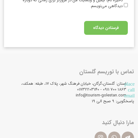
ذخیره نام، ایمیل و وبسایت من در مرورگر برای زمانی که دوباره
دیدگاهی می‌نویسم.
تماس با توریسم گلستان
استان: گلستان،گرگان، خیابان فرهنگ شهر، پلاک 17، طبقه: همکف،
place
1863 700 0911 - 01732203140
call
info@tourism-golestan.com
email
پاسخگویی: ۹ صبح الی 19
مارا دنبال کنید