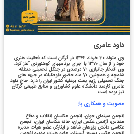
داود عامری
وی متولد 30 خرداد 1342 در گرگان است که فعالیت هنری
خود را از سال 1370 با اجرای برنامههای کوهنوردی آغاز کرد.
وی افتخار جانبازی 70 درصدی در جنگل تحمیلی منطقه
شلمچه و همچنین 70 ماه حضور داوطلبانه در جبهه های
جنگ تحمیلی رژیم بعث برعلیه کشور ایران را دارد. حاج داود
عامری کارمند دانشگاه علوم کشاورزی و منابع طبیعی گرگان
نیز بوده است
عضویت و همکاری با:
انجمن سینمای جوان، انجمن عکاسان انقلاب و دفاع
مقدس، آژانس عکس ایران، خانه عکاسان ایران، انجمن
عکاسی دانش پژوهان شاهد و ایثارگر، عضو هیات مدیره
انجمن عکس بسیج گلستان، عضو هیات مدیره انجمن