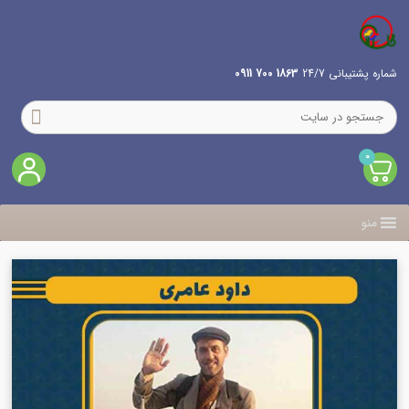
شماره پشتیبانی 24/7
1863 700 0911
0
منو