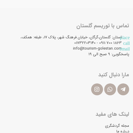
تماس با توریسم گلستان
استان: گلستان،گرگان، خیابان فرهنگ شهر، پلاک 17، طبقه: همکف،
place
1863 700 0911 - 01732203140
call
info@tourism-golestan.com
email
پاسخگویی: ۹ صبح الی 19
مارا دنبال کنید
لینک های مفید
مجله گردشگری
درباره ما