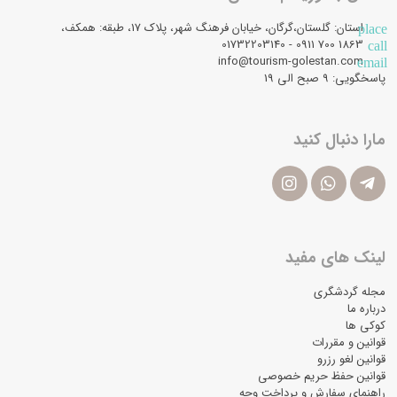
استان: گلستان،گرگان، خیابان فرهنگ شهر، پلاک 17، طبقه: همکف،
place
1863 700 0911 - 01732203140
call
info@tourism-golestan.com
email
پاسخگویی: ۹ صبح الی 19
مارا دنبال کنید
لینک های مفید
مجله گردشگری
درباره ما
کوکی ها
قوانین و مقررات
قوانین لغو رزرو
قوانین حفظ حریم خصوصی
راهنمای سفارش و پرداخت وجه