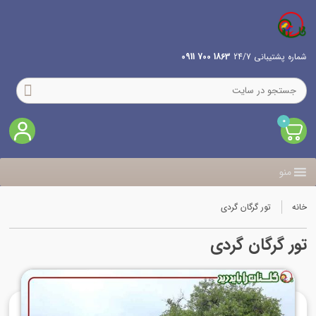
شماره پشتیبانی 24/7
1863 700 0911
0
منو
خانه
تور گرگان گردی
تور گرگان گردی