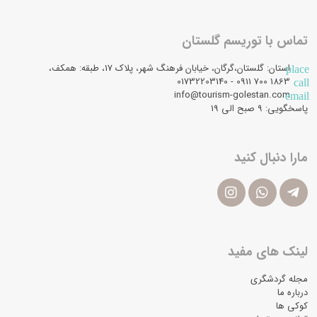
تماس با توریسم گلستان
استان: گلستان،گرگان، خیابان فرهنگ شهر، پلاک 17، طبقه: همکف،
place
1863 700 0911 - 01732203140
call
info@tourism-golestan.com
email
پاسخگویی: ۹ صبح الی 19
مارا دنبال کنید
لینک های مفید
مجله گردشگری
درباره ما
کوکی ها