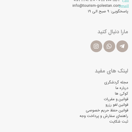
1863 700 0911 - 01732203140
call
info@tourism-golestan.com
email
پاسخگویی: ۹ صبح الی 19
مارا دنبال کنید
لینک های مفید
مجله گردشگری
درباره ما
کوکی ها
قوانین و مقررات
قوانین لغو رزرو
قوانین حفظ حریم خصوصی
راهنمای سفارش و پرداخت وجه
ثبت شکایت