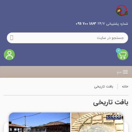
شماره پشتیبانی 24/7
1863 700 0911
0
منو
خانه
بافت تاریخی
بافت تاریخی