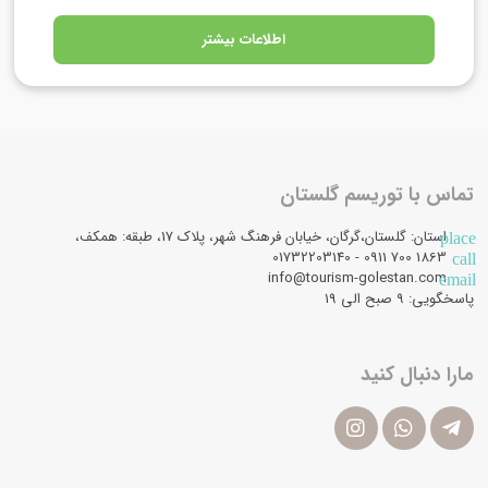
اطلاعات بیشتر
تماس با توریسم گلستان
استان: گلستان،گرگان، خیابان فرهنگ شهر، پلاک 17، طبقه: همکف،
place
1863 700 0911 - 01732203140
call
info@tourism-golestan.com
email
پاسخگویی: ۹ صبح الی 19
مارا دنبال کنید