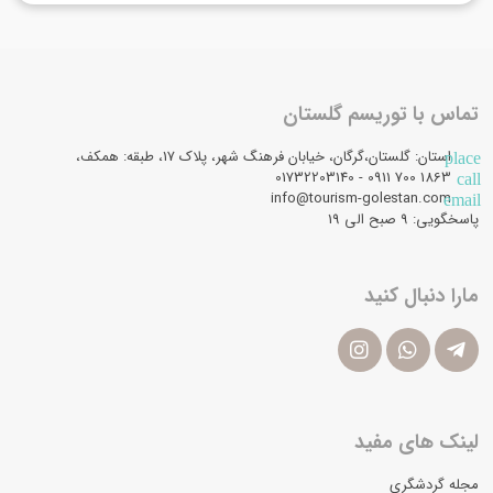
تماس با توریسم گلستان
استان: گلستان،گرگان، خیابان فرهنگ شهر، پلاک 17، طبقه: همکف،
place
1863 700 0911 - 01732203140
call
info@tourism-golestan.com
email
پاسخگویی: ۹ صبح الی 19
مارا دنبال کنید
لینک های مفید
مجله گردشگری