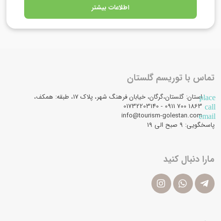
اطلاعات بیشتر
تماس با توریسم گلستان
استان: گلستان،گرگان، خیابان فرهنگ شهر، پلاک 17، طبقه: همکف،
place
1863 700 0911 - 01732203140
call
info@tourism-golestan.com
email
پاسخگویی: ۹ صبح الی 19
مارا دنبال کنید