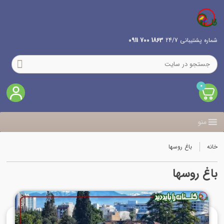
شماره پشتیبانی 24/7
1863 700 0911
0
منو
خانه
باغ روسها
باغ روسها