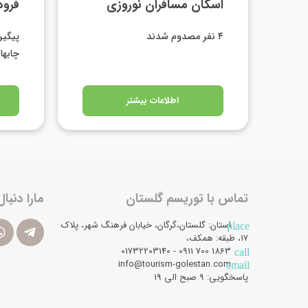
اسکان مسافران نوروزی
فرودگ
۴ نفر مصدوم شدند
پیگیر
چابها
اطلاعات بیشتر
تماس با توریسم گلستان
مارا دنبال
استان: گلستان،گرگان، خیابان فرهنگ شهر، پلاک
place
17، طبقه: همکف،
1863 700 0911 - 01732203140
call
info@tourism-golestan.com
email
پاسخگویی: ۹ صبح الی 19