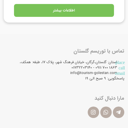
اطلاعات بیشتر
تماس با توریسم گلستان
استان: گلستان،گرگان، خیابان فرهنگ شهر، پلاک 17، طبقه: همکف،
place
1863 700 0911 - 01732203140
call
info@tourism-golestan.com
email
پاسخگویی: ۹ صبح الی 19
مارا دنبال کنید