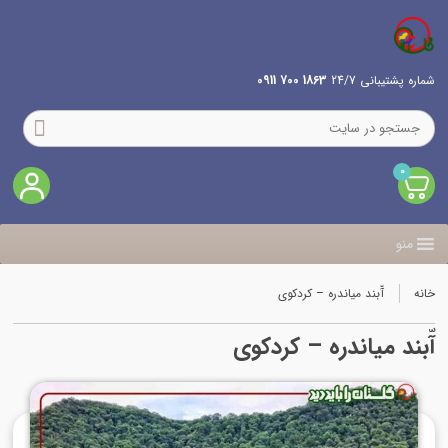
شماره پشتیبانی 24/7
1863 700 0911
0
منو
خانه
آّبند میاندره – کردکوی
آّبند میاندره – کردکوی