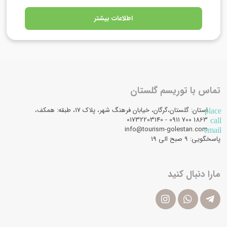
اطلاعات بیشتر
تماس با توریسم گلستان
استان: گلستان،گرگان، خیابان فرهنگ شهر، پلاک 17، طبقه: همکف،
place
1863 700 0911 - 01732203140
call
info@tourism-golestan.com
email
پاسخگویی: ۹ صبح الی 19
مارا دنبال کنید