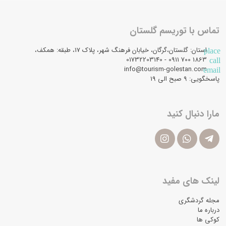
تماس با توریسم گلستان
استان: گلستان،گرگان، خیابان فرهنگ شهر، پلاک 17، طبقه: همکف،
place
1863 700 0911 - 01732203140
call
info@tourism-golestan.com
email
پاسخگویی: ۹ صبح الی 19
مارا دنبال کنید
لینک های مفید
مجله گردشگری
درباره ما
کوکی ها