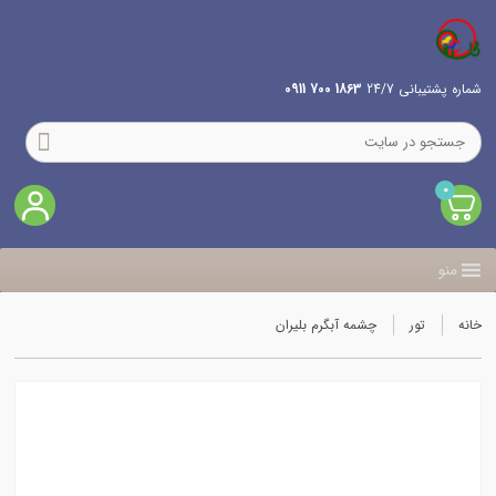
شماره پشتیبانی 24/7
1863 700 0911
0
منو
خانه
تور
چشمه آبگرم بلیران