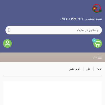
شماره پشتیبانی 24/7
1863 700 0911
0
منو
خانه
تور
کویر مصر