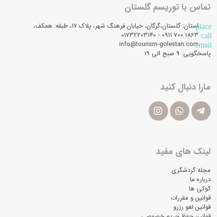
تماس با توریسم گلستان
استان: گلستان،گرگان، خیابان فرهنگ شهر، پلاک 17، طبقه: همکف،
place
1863 700 0911 - 01732203140
call
info@tourism-golestan.com
email
پاسخگویی: ۹ صبح الی 19
مارا دنبال کنید
لینک های مفید
مجله گردشگری
درباره ما
کوکی ها
قوانین و مقررات
قوانین لغو رزرو
قوانین حفظ حریم خصوصی