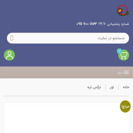
شماره پشتیبانی 24/7
1863 700 0911
0
منو
خانه
تور
نرگس تپه
حراج!