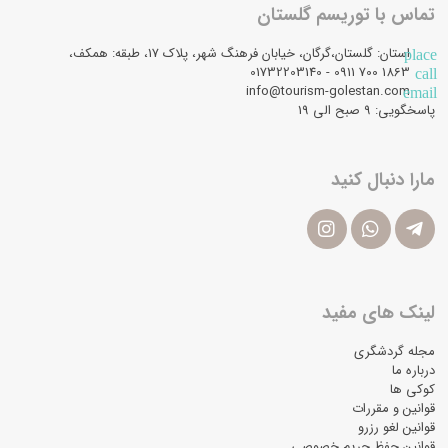
تماس با توریسم گلستان
استان: گلستان،گرگان، خیابان فرهنگ شهر، پلاک 17، طبقه: همکف،
place
1863 700 0911 - 01732203140
call
info@tourism-golestan.com
email
پاسخگویی: ۹ صبح الی 19
مارا دنبال کنید
لینک های مفید
مجله گردشگری
درباره ما
کوکی ها
قوانین و مقررات
قوانین لغو رزرو
قوانین حفظ حریم خصوصی