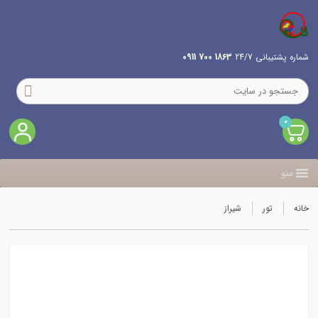
شماره پشتیبانی 24/7
1863 700 0911
0
منو
خانه
تور
شیراز