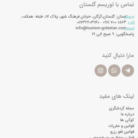
تماس با توریسم گلستان
استان: گلستان،گرگان، خیابان فرهنگ شهر، پلاک 17، طبقه: همکف،
place
1863 700 0911 - 01732203140
call
info@tourism-golestan.com
email
پاسخگویی: ۹ صبح الی 19
مارا دنبال کنید
لینک های مفید
مجله گردشگری
درباره ما
کوکی ها
قوانین و مقررات
قوانین لغو رزرو
قوانین حفظ حریم خصوصی