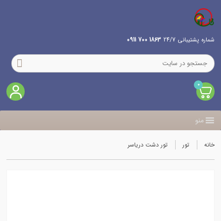
شماره پشتیبانی 24/7
1863 700 0911
0
منو
خانه
تور
تور دشت دریاسر