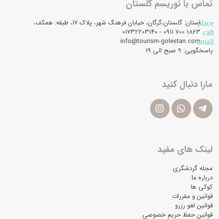
تماس با توریسم گلستان
استان: گلستان،گرگان، خیابان فرهنگ شهر، پلاک 17، طبقه: همکف،
place
1863 700 0911 - 01732203140
call
info@tourism-golestan.com
email
پاسخگویی: ۹ صبح الی 19
مارا دنبال کنید
لینک های مفید
مجله گردشگری
درباره ما
کوکی ها
قوانین و مقررات
قوانین لغو رزرو
قوانین حفظ حریم خصوصی