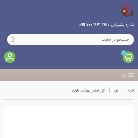
شماره پشتیبانی 24/7
1863 700 0911
0
منو
خانه
تور
تور آبشار بهشت باران