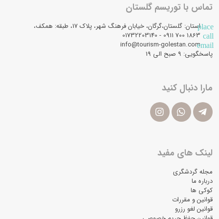
تماس با توریسم گلستان
استان: گلستان،گرگان، خیابان فرهنگ شهر، پلاک 17، طبقه: همکف،
place
1863 700 0911 - 01732203140
call
info@tourism-golestan.com
email
پاسخگویی: ۹ صبح الی 19
مارا دنبال کنید
لینک های مفید
مجله گردشگری
درباره ما
کوکی ها
قوانین و مقررات
قوانین لغو رزرو
قوانین حفظ حریم خصوصی