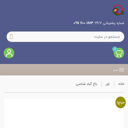
شماره پشتیبانی 24/7
1863 700 0911
0
منو
خانه
تور
باغ گیاه شناسی
حراج!