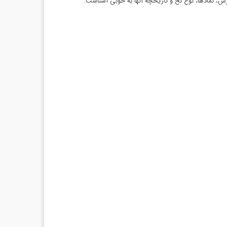
رش، نمادها، نوع نخ و تاریخچه آنها به خوبی آشناست.