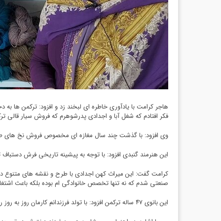
هاجر کرامت با یادآوری خاطره ای لبخند زد و افزود: ترکمن ها به د
فکر افتادم که شغل آبا و اجدادی پدرشوهرم که فروش سیار قالی ترک
وی افزود: با گذشت چند سال مغازه ای مخصوص فروش نخ های طبیعی برای قالیبافی داری
این هنرمند گنبدی افزود: با توجه به پیشینه تاریخی فرش دستباف ت
کرامت گفت: این میراث کهن اجدادی با طرح و نقشه های متنوع در
صنعتی شدم که نه تنها تخصص خانوادگی ام بوده بلکه باعث اشتغا
این بانوی ۴۷ ساله ترکمن افزود: با تولد فرزندانم کارمان روز به روز رونق گرفت و اکنون داماد اولم در کنار همسرم مشغول به فعالیت هست.