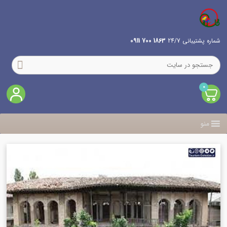
شماره پشتیبانی 24/7
1863 700 0911
0
منو