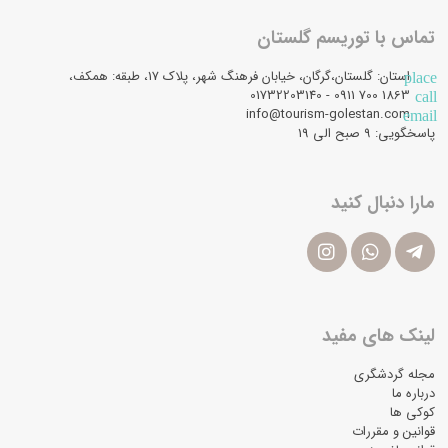
تماس با توریسم گلستان
استان: گلستان،گرگان، خیابان فرهنگ شهر، پلاک 17، طبقه: همکف،
place
1863 700 0911 - 01732203140
call
info@tourism-golestan.com
email
پاسخگویی: ۹ صبح الی 19
مارا دنبال کنید
لینک های مفید
مجله گردشگری
درباره ما
کوکی ها
قوانین و مقررات