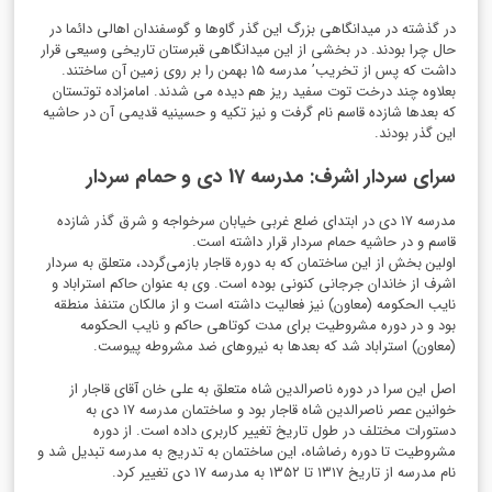
در گذشته در میدانگاهی بزرگ این گذر گاوها و گوسفندان اهالی دائما در
حال چرا بودند. در بخشی از این میدانگاهی قبرستان تاریخی وسیعی قرار
داشت که پس از تخریب’ مدرسه 15 بهمن را بر روی زمین آن ساختند.
بعلاوه چند درخت توت سفید ریز هم دیده می شدند. امامزاده توتستان
که بعدها شازده قاسم نام گرفت و نیز تکیه و حسینیه قدیمی آن در حاشیه
این گذر بودند
.
سرای سردار اشرف: مدرسه 17 دی و حمام سردار
مدرسه
۱۷
دی در ابتدای ضلع غربی خیابان سرخواجه و شرق گذر شازده
قاسم و در حاشیه حمام سردار قرار داشته است.
اولین بخش از این ساختمان که به دوره قاجار بازمی‌گردد، متعلق به سردار
اشرف از خاندان جرجانی کنونی بوده
است. وی به عنوان حاکم استراباد و
نایب الحکومه (معاون) نیز فعالیت داشته است و از مالکان متنفذ منطقه
بود و در دوره مشروطیت برای مدت کوتاهی حاکم و نایب الحکومه
(معاون) استراباد شد که بعدها به نیروهای ضد مشروطه پیوست.
اصل این سرا در دوره ناصرالدین شاه متعلق به علی خان آقای قاجار از
خوانین عصر ناصرالدین شاه قاجار بو
د و
ساختمان مدرسه
۱۷
دی به
دستورات مختلف در طول تاریخ تغییر کاربری داده است. از دوره
مشروطیت تا دوره رضاشاه، این ساختمان به تدریج به مدرسه تبدیل شد و
نام مدرسه از تاریخ
۱۳۱۷
تا
۱۳۵۲
به مدرسه
۱۷
دی تغییر کرد.