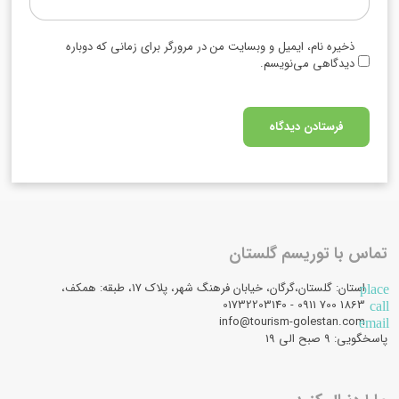
ذخیره نام، ایمیل و وبسایت من در مرورگر برای زمانی که دوباره
دیدگاهی می‌نویسم.
تماس با توریسم گلستان
استان: گلستان،گرگان، خیابان فرهنگ شهر، پلاک 17، طبقه: همکف،
place
1863 700 0911 - 01732203140
call
info@tourism-golestan.com
email
پاسخگویی: ۹ صبح الی 19