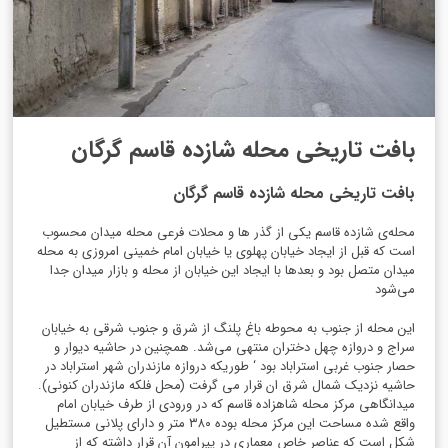
بافت تاریخی محله شازده قاسم گرگان
بافت تاریخی محله شازده قاسم گرگان
محله‌ی شازده قاسم یکی از گذر ها و محلات فرعی محله میدان محسوب
است که قبل از ایجاد خیابان پهلوی یا خیابان امام خمینی امروزی به محله
میدان متصل بود و بعدها با ایجاد این خیابان از محله و بازار میدان جدا
می‌شود
این محله از جنوب به محوطه باغ پلنگ از شرق و جنوب شرقی به خیابان
سراج و دروازه چهل دختران منتهی می‌شد
.
همچنین
در حاشیه دیوار و
حصار جنوب غربی استراباد بود ‘ طوریکه دروازه مازندران شهر استراباد در
حاشیه نزدیک شمال شرق ان قرار می گرفت (محل فلکه مازندران کنونی).
میدانگاهی مرکز محله شاهزاده قاسم که در ورودی از طرف خیابان امام
واقع شده مساحت این مرکز محله بوده
۳۸۰
متر و دارای پلانی مستطیل
شکل است که عناصر خاص معماری در پیرامون آن قرار داشته که از