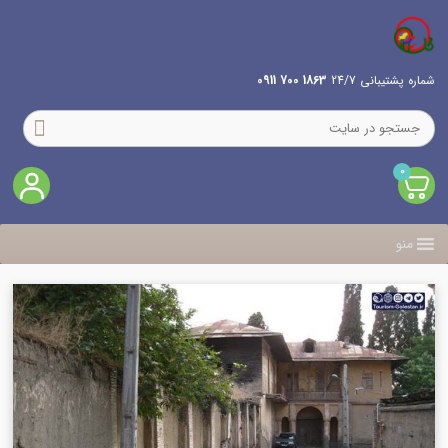
شماره پشتیبانی 24/7
1863 700 0911
0
منو