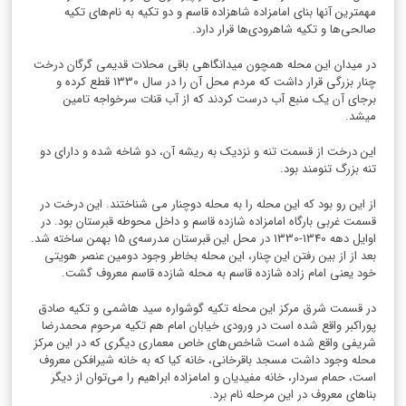
مهمترین آنها بنای امامزاده شاهزاده قاسم و دو تکیه به نام‌های تکیه
صالحی‌ها و تکیه شاهرودی‌ها قرار دارد.
در میدان این محله همچون میدانگاهی باقی محلات قدیمی گرگان درخت
چنار بزرگی قرار داشت که مردم محل آن را در سال 1330 قطع کرده و
برجای آن یک منبع آب درست کردند که از آب قنات سرخواجه تامین
میشد.
این درخت از قسمت تنه و نزدیک به ریشه آن، دو شاخه شده و دارای دو
تنه بزرگ تنومند بود.
از این رو بود که این محله را به محله دوچنار می شناختند. این درخت در
قسمت غربی بارگاه امامزاده شازده قاسم و داخل محوطه قبرستان بود. در
اوایل دهه 1340-1330 در محل این قبرستان مدرسه‌ی 15 بهمن ساخته شد.
بعد از از بین رفتن این چنار، این محله بخاطر وجود دومین عنصر هویتی
خود یعنی امام زاده شازده قاسم به محله شازده قاسم معروف گشت.
در قسمت شرق مرکز این محله تکیه گوشواره سید هاشمی و تکیه صادق
پوراکبر واقع شده است در ورودی خیابان امام هم تکیه مرحوم محمدرضا
شریفی واقع شده است شاخص‌های خاص معماری دیگری که در این مرکز
محله وجود داشت مسجد باقرخانی، خانه
کیا که به خانه شیرافکن معروف
است، حمام سردار، خانه مفیدیان و امامزاده ابراهیم را می‌توان از دیگر
بناهای معروف در این مرحله نام برد
.