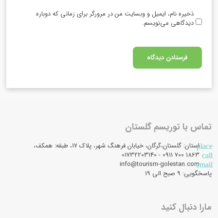
ذخیره نام، ایمیل و وبسایت من در مرورگر برای زمانی که دوباره
دیدگاهی می‌نویسم.
تماس با توریسم گلستان
استان: گلستان،گرگان، خیابان فرهنگ شهر، پلاک 17، طبقه: همکف،
place
1863 700 0911 - 01732203140
call
info@tourism-golestan.com
email
پاسخگویی: ۹ صبح الی 19
مارا دنبال کنید