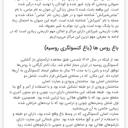
حیوانی وحشی که وارد شهر شده و کودکان را تهدید کرده درگیر شده
است. این واقعه باعث شده تا محل زندگی آن جوان به نام عباس، با نام
“عباس‌شیرکش” شناخته شود و در طول زمان، نام “عباس” حذف شده و
محله با نام “شیرکش” شناخته شده است. البته این حیوان به احتمال زیاد
ببر یا پلنگ بوده است ولی نزد عوام به شیر معروف شد.
بافت تاریخی شیرکش دارای مراکز و اماکن مهم تاریخی زیادی است که در
ادامه به معرفی مهم ترین این مراکز می‌پردازیم.
باغ روس ها (باغ کنسولگری روسیه)
بعد از اینکه در سال 1206 شمسی طبق معاهده ترکمچای باز گشایی
کنسولگری روسیه در ایران مجاز اعلام شد، یک تاجر گرگانی با روس‌ها
توافق کرده و باغی را به مدت
۹۹
سال به منظور ایجاد کنسولگری به آن‌ها
اجاره داد. این مکان، که در محله‌ی شیرکش قرار داشت، شامل دو
ساختمان اصلی بود: ساختمان ورودی و عمارت اصلی.
ساختمان ورودی از دو طبقه تشکیل شده بود و با استفاده از آجر و گچ بنا
شده بود. طبقه همکف این ساختمان دارای درب چوبی و دو ستون آجری با
مقطع مدور بود که با طاقهای هلالی زیبا تزئین شده بود. همچنین، طبقه
اول شامل پنجره‌های چوبی و تراسی بود که با نرده‌های خراطی شده
زیبایی خاصی به آن می‌بخشید.
عمارت اصلی کنسولگری، که در وسط باغ واقع شده بود، دارای دو طبقه و
با استفاده از آجر و گچ ساخته شده بود. نمای شمالی این عمارت دارای
بازشوهای هلالی بود و نماهای غربی و جنوبی با بازشوهای تخت زیبا