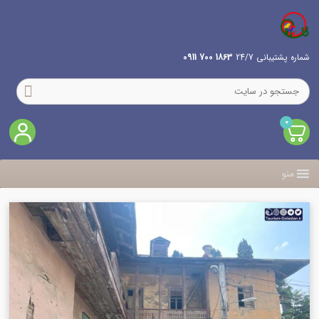
شماره پشتیبانی 24/7
1863 700 0911
0
منو