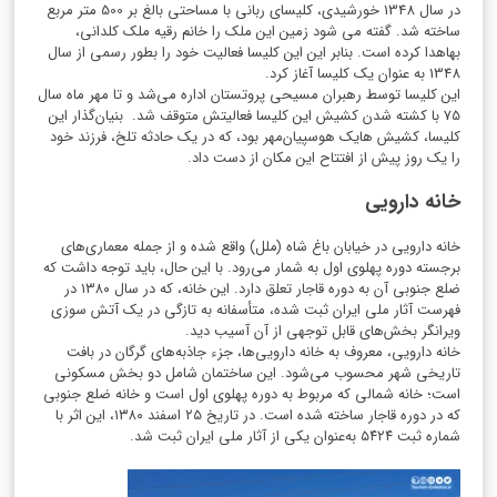
در سال 1348 خورشیدی، کلیسای ربانی با مساحتی بالغ بر 500 متر مربع
ساخته شد. گفته می شود زمین این ملک را خانم رقیه ملک کلدانی،
بهاهدا کرده است. بنابر این این کلیسا فعالیت خود را بطور رسمی از سال
1348 به عنوان یک کلیسا آغاز کرد.
این کلیسا توسط رهبران مسیحی پروتستان اداره می‌شد و تا مهر ماه سال
75 با کشته شدن کشیش این کلیسا فعالیتش متوقف شد.
بنیان‌گذار این
کلیسا، کشیش هایک هوسپیان‌مهر بود، که در یک حادثه تلخ، فرزند خود
را یک روز پیش از افتتاح این مکان از دست داد.
خانه دارویی
خانه دارویی در خیابان باغ شاه (ملل) واقع شده و از جمله معماری‌های
برجسته دوره پهلوی اول به شمار می‌رود. با این حال، باید توجه داشت که
ضلع جنوبی آن به دوره قاجار تعلق دارد. این خانه، که در سال
۱۳۸۰
در
فهرست آثار ملی ایران ثبت شده، متأسفانه به تازگی در یک آتش سوزی
ویرانگر بخش‌های قابل توجهی از آن آسیب دید.
خانه دارویی، معروف به خانه دارویی‌ها، جزء جاذبه‌های گرگان در بافت
تاریخی شهر محسوب می‌شود. این ساختمان شامل دو بخش مسکونی
است؛ خانه شمالی که مربوط به دوره پهلوی اول است و خانه ضلع جنوبی
که در دوره قاجار ساخته شده است. در تاریخ
۲۵
اسفند
۱۳۸۰
، این اثر با
شماره ثبت
۵۴۲۴
به‌عنوان یکی از آثار ملی ایران ثبت شد.