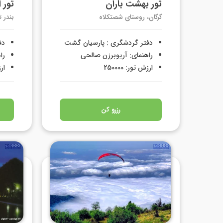
تور بهشت باران
تور 
گرگان، روستای شصتکلاه
بندر 
دفتر گردشگری : پارسیان گشت
دف
راهنمای: آریوبرزن صالحی
را
ارزش تور: 250000
ارز
رزرو کن