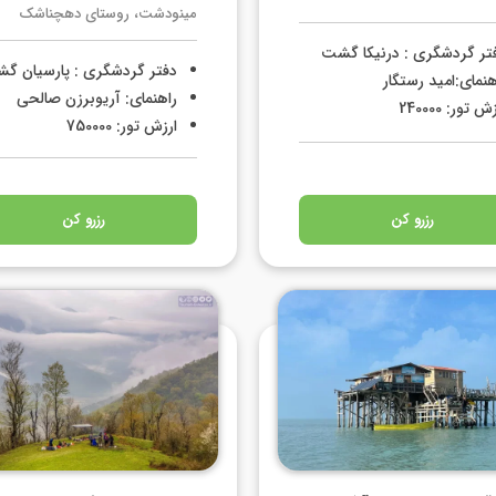
مینودشت، روستای دهچناشک
تر گردشگری : درنیکا گشت
دفتر گردشگری : پارسیان گ
هنمای:امید رستگار
راهنمای: آریوبرزن صالحی
ش تور: 240000
ارزش تور: 750000
رزرو کن
رزرو کن