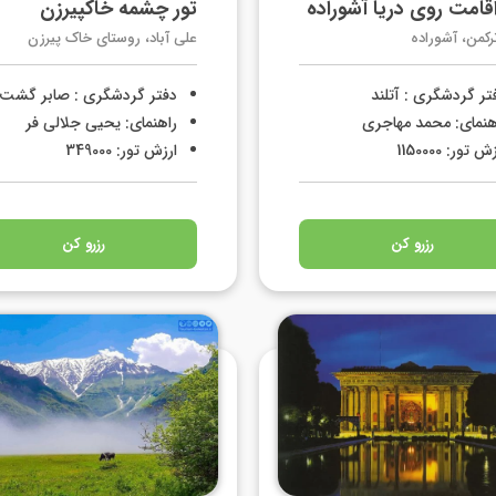
اقامت روی دریا آشوراده
تور چشمه خاکپیرزن
ترکمن، آشوراده
علی آباد، روستای خاک پیرزن
تر گردشگری : آتلند
دفتر گردشگری : صابر گشت
هنمای: محمد مهاجری
راهنمای: یحیی جلالی فر
ش تور: 1150000
ارزش تور: 349000
رزرو کن
رزرو کن