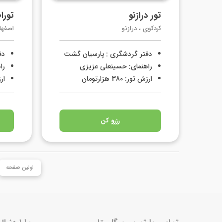
تور درازنو
تورا
کردکوی ، درازنو
اصفها
دفتر گردشگری : پارسیان گشت
دف
راهنمای: حسینعلی عزیزی
را
ارزش تور: 380 هزارتومان
ارز
رزرو کن
اولین صفحه