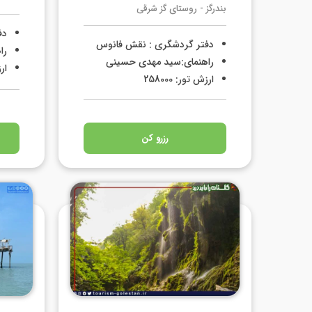
بندرگز - روستای گز شرقی
دف
دفتر گردشگری : نقش فانوس
را
راهنمای:سید مهدی حسینی
ارز
ارزش تور: 258000
رزرو کن