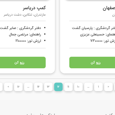
صفهان
کمپ دریاسر
ن
مازندران، تنکابن، دشت دریاسر
تر گردشگری : پارسیان گشت
دفتر گردشگری : صابر گشت
هنمای: حسینعلی عزیزی
راهنمای: مرتضی جمال
ش تور: 7300000
ارزش تور: 2100000
رزرو کن
رزرو کن
>
16
…
14
13
12
11
10
…
1
<