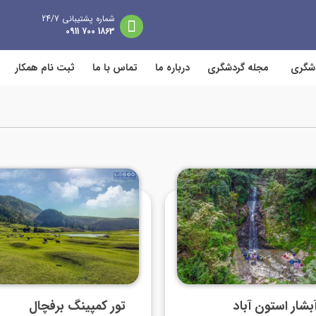
شماره پشتیبانی 24/7
1863 700 0911
دشگری
مجله گردشگری
درباره ما
تماس با ما
ثبت نام همکار
آبشار استون آباد
تور کمپینگ برفچال