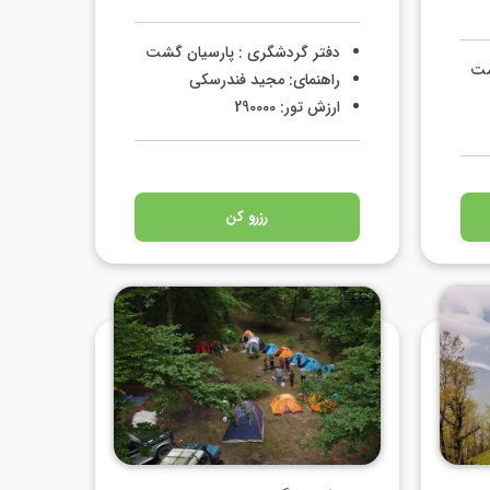
دفتر گردشگری : پارسیان گشت
شت
راهنمای: مجید فندرسکی
ارزش تور: 290000
رزرو کن