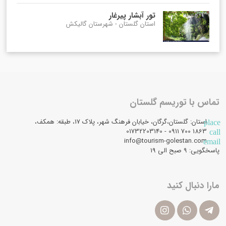
تور آبشار پیرغار
استان گلستان - شهرستان گالیکش
تماس با توریسم گلستان
استان: گلستان،گرگان، خیابان فرهنگ شهر، پلاک 17، طبقه: همکف،
place
1863 700 0911 - 01732203140
call
info@tourism-golestan.com
email
پاسخگویی: ۹ صبح الی 19
مارا دنبال کنید