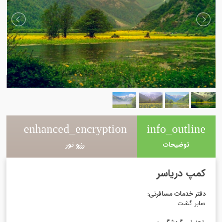
e
enhanced_encryption
info_outline
توضیحات
رزرو تور
کمپ دریاسر
دفتر خدمات مسافرتی
:
صابر گشت