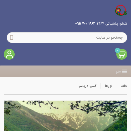
شماره پشتیبانی 24/7
1863 700 0911
0
منو
خانه
تورها
کمپ دریاسر