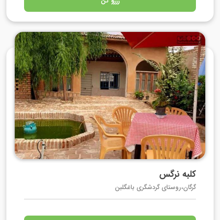
رزرو کن
کلبه نرگس
گرگان،روستای گردشگری باغگلبن