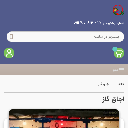
شماره پشتیبانی 24/7
1863 700 0911
0
منو
خانه
اجاق گاز
اجاق گاز