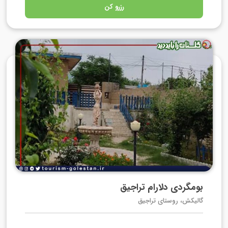
رزرو کن
بومگردی دلارام تراجیق
گالیکش، روستای تراجیق