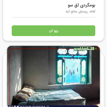
بومگردی آق سو
کلاله، روستای صالح آباد
رزرو کن