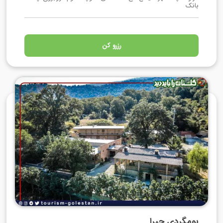
بانک
رزرو کن
بومگردی جیرا