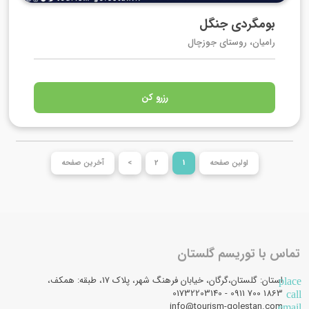
بومگردی جنگل
رامیان، روستای جوزچال
رزرو کن
اولین صفحه
1
2
>
آخرین صفحه
تماس با توریسم گلستان
استان: گلستان،گرگان، خیابان فرهنگ شهر، پلاک 17، طبقه: همکف،
place
1863 700 0911 - 01732203140
call
info@tourism-golestan.com
email