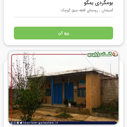
بومگردی یمگو
گمیشان ، روستای قلعه جیق گوچک
رزرو کن