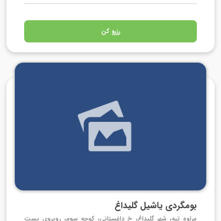
رزرو کن
بومگردی یاشیل گلیداغ
مراوه تپه، شهر گلیداغ، خ داغستانی، کوچه سوم، روبروی پست