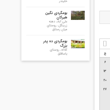
خلیندر
بومگردی نگین
هیرکان
علی آباد، دهنه
زرینگل، روستای
میان رستاق
بومگردی ده پدر
بزرگ
کلاله، روستای
ج
یاساقلق
6
13
20
27