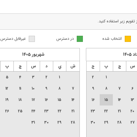
ز تقویم زیر استفاده کنید.
انتخاب شده
در دسترس
غیرقابل دسترس
اد
1405
شهريور
1405
س
چ
پ
ج
ش
ي
د
س
چ
پ
5
4
3
2
1
2
1
12
11
10
9
8
7
9
8
7
6
19
18
17
16
15
14
16
15
14
13
26
25
24
23
22
21
23
22
21
20
31
30
29
28
30
29
28
27