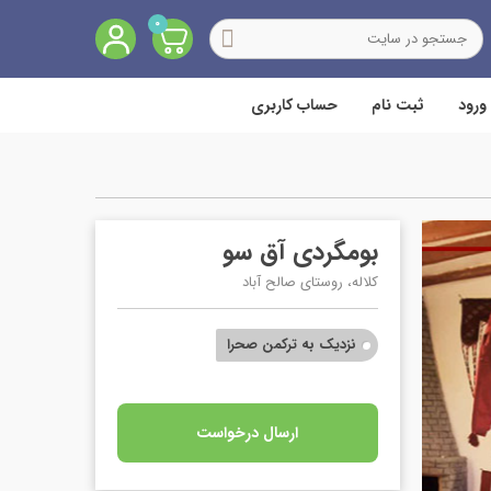
0
ورود
ثبت نام
حساب کاربری
بومگردی آق سو
کلاله، روستای صالح آباد
نزدیک به ترکمن صحرا
ارسال درخواست