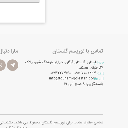
تماس با توریسم گلستان
مارا دنبال
استان: گلستان،گرگان، خیابان فرهنگ شهر، پلاک
place
17، طبقه: همکف،
1863 700 0911 - 01732203140
call
info@tourism-golestan.com
email
پاسخگویی: ۹ صبح الی 19
تمامی حقوق سایت برای توریسم گلستان محفوظ می باشد. پشتیبانی فنی و امن
مجله گردشگری