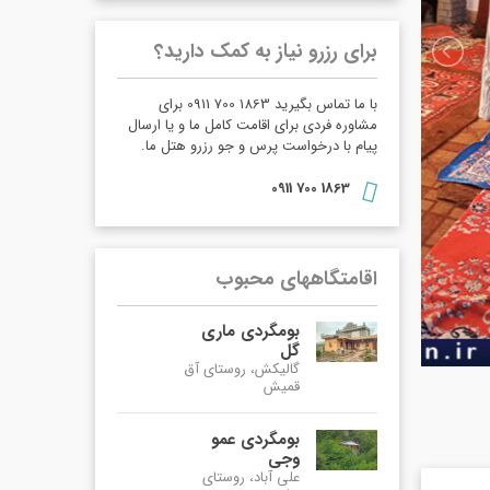
برای رزرو نیاز به کمک دارید؟
با ما تماس بگیرید 1863 700 0911 برای
مشاوره فردی برای اقامت کامل ما و یا ارسال
پیام با درخواست پرس و جو رزرو هتل ما.
1863 700 0911
اقامتگاههای محبوب
بومگردی ماری
گل
گالیکش، روستای آق
قمیش
بومگردی عمو
وجی
علی آباد، روستای