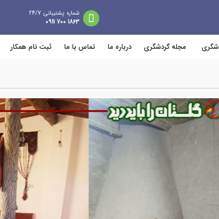
شماره پشتیبانی 24/7
1863 700 0911
دشگری
مجله گردشگری
درباره ما
تماس با ما
ثبت نام همکار