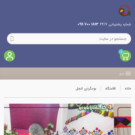
شماره پشتیبانی 24/7
1863 700 0911
0
منو
خانه
اقامتگاه
بومگردی انجل