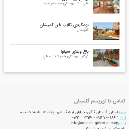
علی آباد، روستای سیاه مرزکوه
بومگردی تالاب خزر گمیشان
گمیشان
باغ ویلای سینوا
گرگان، روستای شموشک سفلی
تماس با توریسم گلستان
استان: گلستان،گرگان، خیابان فرهنگ شهر، پلاک 17، طبقه: همکف،
place
1863 700 0911 - 01732203140
call
info@tourism-golestan.com
email
پاسخگویی: ۹ صبح الی 19