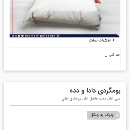
بومگردی دادا و دده – اتاق 50 متری
+ اطلاعات بیشتر
حداکثر:

بومگردی دادا و دده
علی آباد، دهنه فاضل آباد، روستای چلی
نزدیک به جنگل