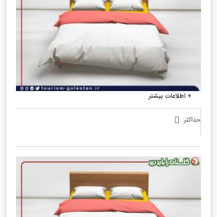
بومگردی دادا و دده – اتاق 110 متری
+ اطلاعات بیشتر
حداکثر:
