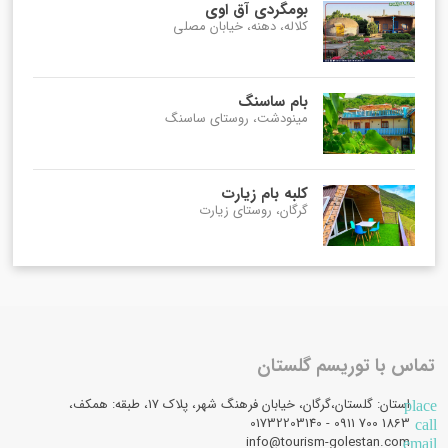
بومگردی آق اوی
کلاله، دهنه، خیابان مصلی
بام ساسنگ
مینودشت، روستای ساسنگ
کلبه بام زیارت
گرگان، روستای زیارت
تماس با توریسم گلستان
استان: گلستان،گرگان، خیابان فرهنگ شهر، پلاک 17، طبقه: همکف،
place
1863 700 0911 - 01732203140
call
info@tourism-golestan.com
email