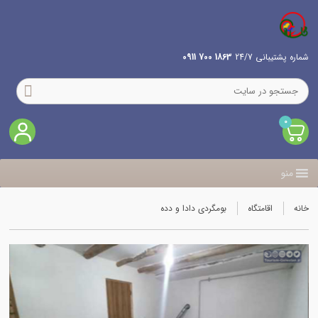
شماره پشتیبانی 24/7
1863 700 0911
0
منو
خانه
اقامتگاه
بومگردی دادا و دده