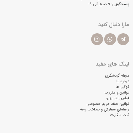
پاسخگویی: ۹ صبح الی 19
مارا دنبال کنید
لینک های مفید
مجله گردشگری
درباره ما
کوکی ها
قوانین و مقررات
قوانین لغو رزرو
قوانین حفظ حریم خصوصی
راهنمای سفارش و پرداخت وجه
ثبت شکایت