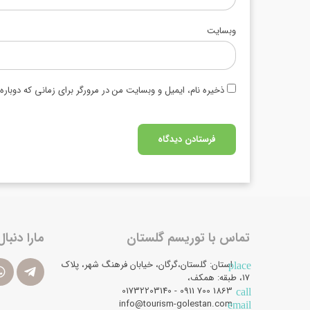
وبسایت
ذخیره نام، ایمیل و وبسایت من در مرورگر برای زمانی که دوبار
تماس با توریسم گلستان
مارا دنبال
استان: گلستان،گرگان، خیابان فرهنگ شهر، پلاک
place
17، طبقه: همکف،
1863 700 0911 - 01732203140
call
info@tourism-golestan.com
email