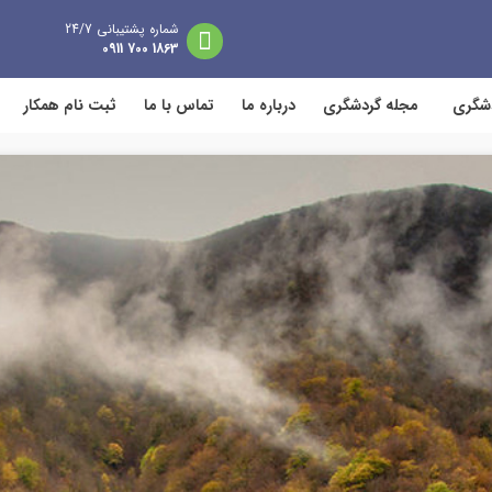
شماره پشتیبانی 24/7
1863 700 0911
دشگری
مجله گردشگری
درباره ما
تماس با ما
ثبت نام همکار